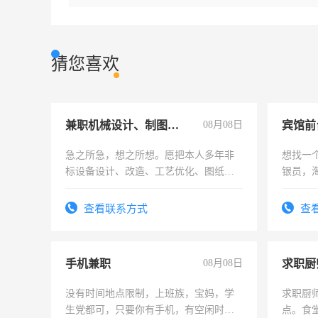
猜您喜欢
兼职机械设计、制图、设备改造
08月08日
急之所急，想之所想。愿把本人多年非
想找一
标设备设计、改造、工艺优化、图纸制
银员，
作和分解的经验与您分享。 真诚合作，
工，麻
结识有识之士，共享未来。
号同微
查看联系方式
查
手机兼职
08月08日
求职厨
没有时间地点限制，上班族，宝妈，学
求职厨
生党都可，只要你有手机，有空闲时
点。食堂