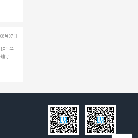
理乱账业
职会计工
08月07日
职班主任
任辅导教
工作