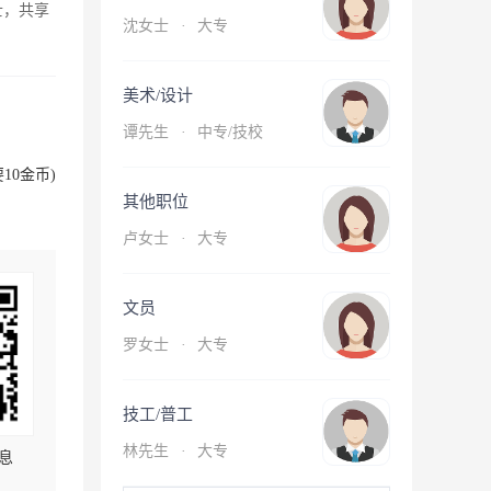
士，共享
沈女士
·
大专
美术/设计
谭先生
·
中专/技校
10金币)
其他职位
卢女士
·
大专
文员
罗女士
·
大专
技工/普工
林先生
·
大专
息