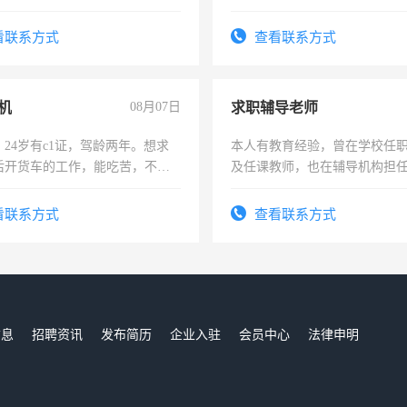
为各类公司策划，设建新账，
务，财务咨询等业务。欲求兼
看联系方式
查看联系方式
作
机
08月07日
求职辅导老师
24岁有c1证，驾龄两年。想求
本人有教育经验，曾在学校任
后开货车的工作，能吃苦，不怕
及任课教师，也在辅导机构担
师，求周一至周五辅导老师的
看联系方式
查看联系方式
信息
招聘资讯
发布简历
企业入驻
会员中心
法律申明
们