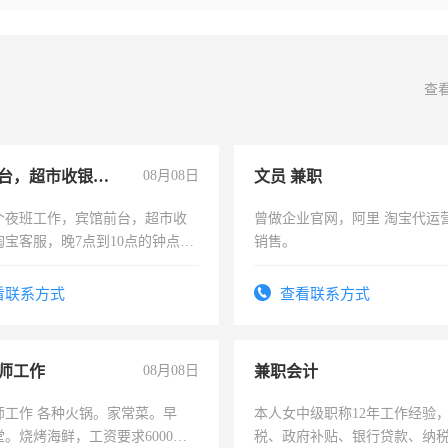
查
宾馆前台，超市收银员，淘宝客服
08月08日
文员 兼职
个夜班工作，宾馆前台，超市收
曾做企业官网，阿里 淘宝代运
淘宝客服，晚7点到10点的钟点
销售。
烦看到的老板加我微信聊，手机
信
看联系方式
查看联系方式
师工作
08月08日
兼职会计
师工作 各种火锅。家常菜。早
本人女中级职称12年工作经验
。烧烤海鲜，工资要求6000以
税、政府补贴、银行贷款、纳