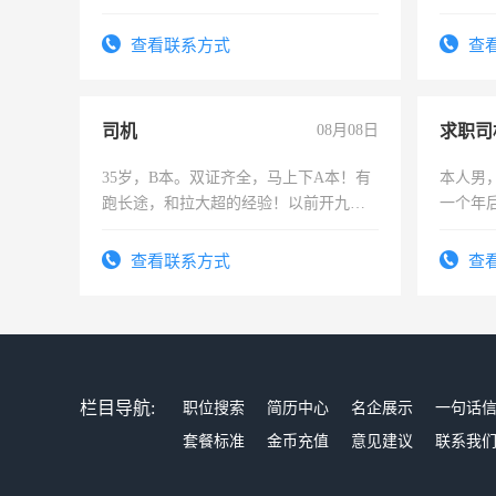
间，一单一结，一天二三十不成问题，
上
勤快的四五十，每天挣零花钱没问题！
查看联系方式
查
司机
08月08日
求职司
35岁，B本。双证齐全，马上下A本！有
本人男，
跑长途，和拉大超的经验！以前开九米
一个年
六，渣土车
加班。
查看联系方式
查
栏目导航:
职位搜索
简历中心
名企展示
一句话
套餐标准
金币充值
意见建议
联系我