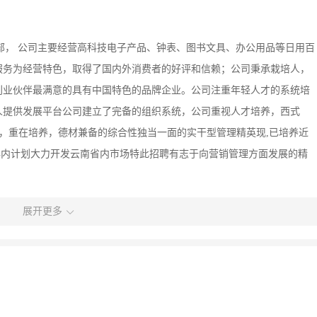
分部， 公司主要经营高科技电子产品、钟表、图书文具、办公用品等日用百
服务为经营特色，取得了国内外消费者的好评和信赖；公司秉承栽培人，
创业伙伴最满意的具有中国特色的品牌企业。公司注重年轻人才的系统培
人提供发展平台公司建立了完备的组织系统，公司重视人才培养，西式
，重在培养，德材兼备的综合性独当一面的实干型管理精英现,已培养近
年3年内计划大力开发云南省内市场特此招聘有志于向营销管理方面发展的精
展开更多