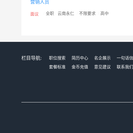
营销人员
/
全职
/
云南永仁
/
不限要求
/
高中
面议
栏目导航:
职位搜索
简历中心
名企展示
一句话
套餐标准
金币充值
意见建议
联系我